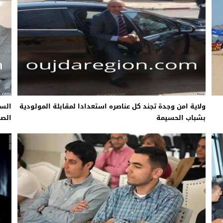
ولاية امن وجدة تجند كل عناصره استعدادا لمقابلة المولودية
السع
بشباب الحسيمة
الص