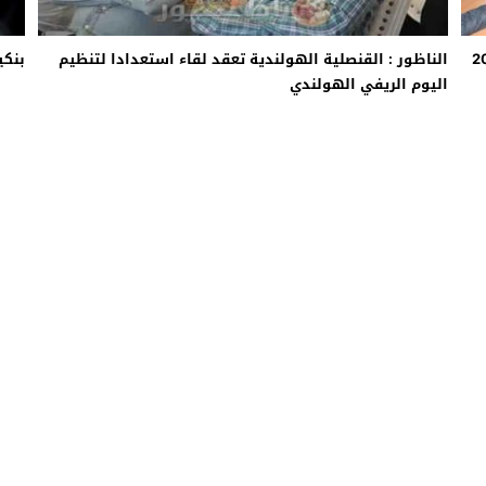
 لموسم الاصطياف 2017
الناظور : القنصلية الهولندية تعقد لقاء استعدادا لتنظيم
بنكي
اليوم الريفي الهولندي