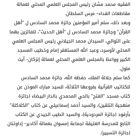
الفقيه محمد مشان رئيس المجلس العلمي المحلي لعمالة
مقاطعات الفداء- مرس السلطان.
وبعد ذلك، سلم أمير المؤمنين جائزة محمد السادس ل “أهل
القرآن” وجائزة محمد السادس ل “أهل الحديث”، للفائزين بهما
على التوالي، السيدان محمد الجيلاني رئيس المجلس العلمي
المحلي لأوسرد، وعبد الله المستغفر إمام وخطيب المسجد
الكبير وواعظ بالمجلس العلمي المحلي لعمالة إنزكان- آيت
ملول.
كما سلم جلالة الملك، حفظه الله، جائزة محمد السادس
للكتاتيب القرآنية بفروعها الثلاثة، للسيد مبارك الموذن عن
كتاب مسجد “الفتح” بالحي المحمدي بالدار البيضاء (جائزة
منهجية التلقين)، والسيد أحمد إسماعيلي عن كتاب “الكلاكلة”
بأرفود (جائزة المردودية)، والسيد الطيب الجيدي عن الكتاب
التابع للمدرسة العتيقة لجماعة إمسوان بعمالة أكادير- إداوتنان
(جائزة التسيير).