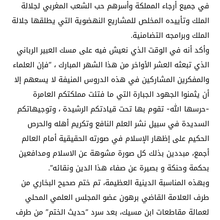
في جميع أرجاء المملكة وأسرهم حب الشعب المغربي لجلالة
الملك وتأييده المخلص للمشاريع النهضوية التي يطلقها جلالة
الملك وبرامجه التضامنية.
وأكد أنه في الوقت الذي نعيش فيه على مسك العبير الرباني
الذي تبعثه العشر الأواخر من هذا الشهر المبارك ، “فإن العلماء
والمفكرين المشاركين في هذه الدروس المنيفة لا يسعهم إلا
أن يثمنوا الجهود الجبارة التي ما فتئت مملكتكم العامرة
-حرسها الله- تقوم بها تحت قيادتكم الرشيدة ، وتوجيهاتكم
السديدة في سبيل نشر العلم النافع وتكريم أهله والحرص
الحكيم على إظهار الإسلام في صورته الحقيقية أمام العالم
أجمع، مبددين بذلك كل صورة مشوهة عن الاسلام ومدافعين
بحكمة وحنكة و بصيرة عن صفاء هذا الدين ونقائه”.
وبهذه المناسبة الدينية العظيمة، تم ختم صحيح البخاري من
طرف العلامة القاضي برهون عضو المجلس العلمي المحلي
لعمالة مقاطعات ابن مسيك، بعد سرد “حديث الختم” من طرف