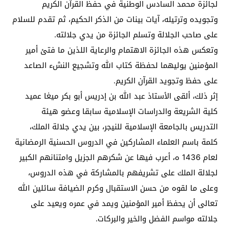
لجائزة محمد السادس الوطنية في حفظ القرآن الكريم
وتجويده وترتيله، آيات بينات من الذكر الحكيم، ثم تقدم للسلام
على صاحب الجلالة وتسلم الجائزة من يدي جلالته.
وتعكس هذه الجائزة الاهتمام والرعاية اللذين ما فتئ أمير
المؤمنين يوليهما لحفظة كتاب الله وتشجيع النشء الصاعد
على حفظ وتجويد القرآن الكريم.
إثر ذلك، ألقى الأستاذ عبد الله بن إدريس أبو بكر ميغا عميد
كلية الشريعة والدراسات الإسلامية سابقا وعضو هيئة
التدريس بالجامعة الإسلامية للنيجر، بين يدي جلالة الملك،
كلمة باسم العلماء المشاركين في الدروس الحسنية الرمضانية
لعام 1436 ه، أعرب فيها عن شكرهم الجزيل وامتنانهم الكبير
لجلالة الملك على تشريفهم بالمشاركة في هذه الدروس،
وعلى ما لقوه من حسن الاستقبال وكرم الضيافة سائلين الله
تعالى أن يحفظ أمير المؤمنين ويمد في عمره ويعيد على
جلالته مواسم الفضل والخير والبركات.