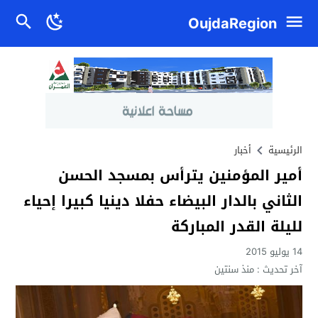
OujdaRegion
الرئيسية
أخبار
أمير المؤمنين يترأس بمسجد الحسن
الثاني بالدار البيضاء حفلا دينيا كبيرا إحياء
لليلة القدر المباركة
14 يوليو 2015
آخر تحديث :
منذ سنتين