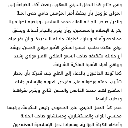
وفي ختام هذا الحفل الديني المهيب، رفعت أكف الضراعة إلى
المولى عز وجل بأن يحفظ أمير المؤمنين حامي حمى الملة
والدين صاحب الجلالة الملك محمد السادس، وينصره نصرا مبينا
يعز به الإسلام والمسلمين، وبأن يتوج بالنجاح أعماله ويحقق
مطامحه وآماله ويبارك خطوات جلالته السديدة، وبأن يقر عينه
بولي عهده صاحب السمو الملكي الأمير مولاي الحسن، ويشد
أزر جلالته بشقيقه صاحب السمو الملكي الأمير مولاي رشيد
وبباقي أفراد الأسرة الملكية الشريفة.
كما توجه الحاضرون بالدعاء إلى العلي جلت قدرته بأن يمطر
شآبيب رحمته ورضوانه على فقيدي العروبة والإسلام جلالة
المغفور لهما محمد الخامس والحسن الثاني ويكرم مثواهما
ويطيب ثراهما.
حضر هذا الحفل الديني، على الخصوص، رئيس الحكومة، ورئيسا
مجلسي النواب والمستشارين، ومستشارو صاحب الجلالة،
وأعضاء الهيئة الوزارية، وسفراء الدول الإسلامية المعتمدون