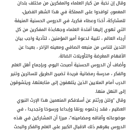
وقال إن نخبة من كبار العلماء والمفكرين من مختلف بلدان
المعمور، توافدوا على المملكة في هذا الشهر الفضيل،
للمشاركة، أخذا وعطاء فكريا، في الدروس الحسنية المنيفة
التي تهوي إليها أفئدة العلماء وجهابذة المفكرين من كل
أرجاء العالم ، تلبية لدعوة أمير المؤمنين ، لتأدية واجب بيان
التدين للناس من منبعه الصافي ومعينه الزاخر ، بعيدا عن
الأفهام المغرضة والتأويلات الضالة.
وأضاف أن الدروس الحسنية أصبحت اليوم، وبإجماع أهل العلم
والفكر ، مدرسة رمضانية فريدة تضيئ الطريق للسائرين وتنير
الدرب أمام الملايين الذين يتلهفون إلى متابعتها، ويتشوقون
إلى النهل منها.
وقال “ولئن ورثتم عن أسلافكم المنعمين هذا الإرث النبوي
العظيم ، فقد زدتموه رونقا وإبداعا ورسوخا وتجديدا ، في
موضوعاته وآفاقه ومضامينه”، مبرزا أن المشاركين في هذه
الدروس بهرهم ذلك الاقبال الكبير على العلم والفكر والبحث