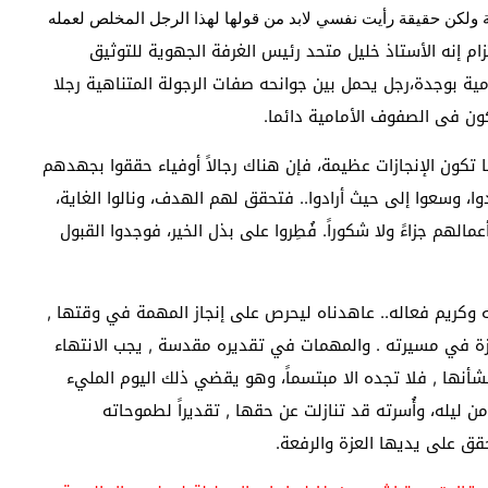
ة ولكن حقيقة
رأيت
نفسي لابد من قولها لهذا
الرجل المخلص لعمله
تزام إنه الأستاذ خليل متحد رئيس الغرفة الجهوية للتوثيق
ية بوجدة،رجل يحمل بين جوانحه صفات الرجولة المتناهية رجلا
ن يكون فى الصفوف الأمامية دائما.
تكون الإنجازات عظيمة، فإن هناك رجالاً أوفياء حققوا بجهدهم
، وسعوا إلى حيث أرادوا.. فتحقق لهم الهدف، ونالوا الغاية،
الهم جزاءً ولا شكوراً. فُطِروا على بذل الخير، فوجدوا القبول
 وكريم فعاله.. عاهدناه ليحرص على إنجاز المهمة في وقتها ,
ارزة في مسيرته . والمهمات في تقديره مقدسة , يجب الانتهاء
بشأنها , فلا تجده الا مبتسماً، وهو يقضي ذلك اليوم المليء
ن ليله، وأُسرته قد تنازلت عن حقها , تقديراً لطموحاته
قق على يديها العزة والرفعة.