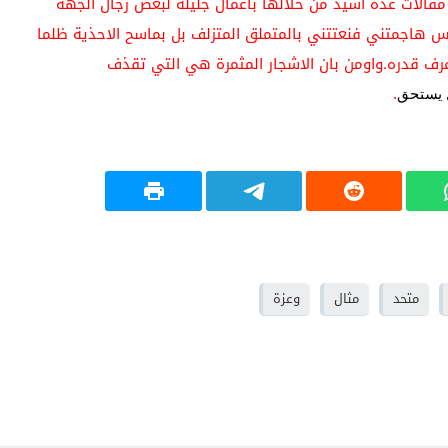
قالات عدة اشيد من خلالها باعمال جليلة لبعض رجال الجهة
ناس هاجمتني فنعتتني بالمتملق المتزلف بل بماسح الاحذية ظلما
 عرف قدره.واومن بان الاشجار المثمرة هي التي تقذف
 يستحق
.
متحد
مثال
وعزة