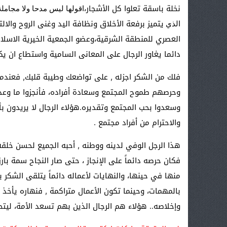
نخلة باسقة تعلوا كل الأشجار،
اقولها ليس مدحا ولا مجامل
يتميز برفعة الأخلاق ونظافة اليد وغنى الروح والال
الذي
العصري للمنطقة الشرقية،وعضو الجمعية الخيرية الاسلام
دائما يغاور الرجال على المعانى السامية واستطاع ا
فلك من الشكر اجزله , على تواضعك وطيبة قلبك, فعندما 
وحرصهم طموح المجتمع وسعادة أفراده، فأنجزوا ما وعدوا
وسعدوا بحب المجتمع وتقديره.هؤلاء الرجال لا يريدون بأعم
والاحترام من أفراد مجتمع .
هذا الرجل الوفي لدينه ووطنه , أحبه الجميع لحسن خلقه
فكان حرصه دائماً على الإنجاز ، حتى صار النجاح سمة ب
منها في حينها، والنهايات لأعماله دائماً يتلقى الشكر 
بالمهمات، وحينما تكون الأعمال متراكمة , فنهاره يأخذ م
وإخلاصه.. هؤلاء هم الرجال الذين بهم تسعد الأمة، ليتح