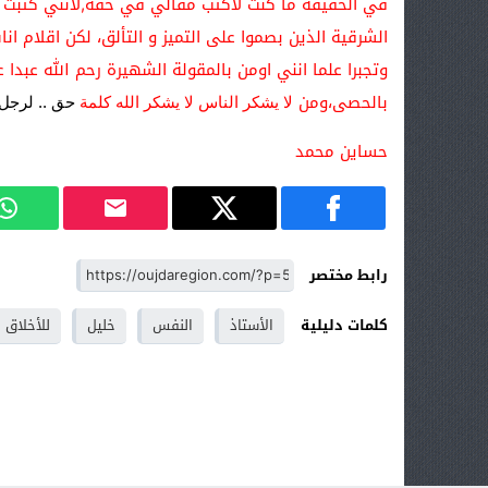
في الحقيقة ما كنت لاكتب مقالي في حقه,لانني كتبت م
الشرقية الذين بصموا على التميز و التألق، لكن اقلام ا
وتجبرا علما انني اومن بالمقولة الشهيرة رحم الله عبدا
بالحصى،ومن
لا يشكر الناس لا يشكر الله
كلمة
حق .. لرجل
حساين محمد
رابط مختصر
كلمات دليلية
الأستاذ
النفس
خليل
للأخلاق