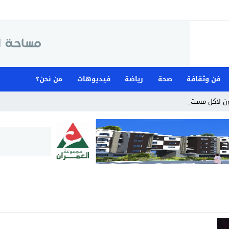
فن وثقافة
صحة
رياضة
فيديوهات
من نحن؟
ن لاكل مستحقات _