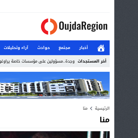
أخبار
مجتمع
حوادث
آراء وتحليلات
أخر المستجدات
وجدة..مسؤولين على مؤسسات خاصة يراوغو
Stop
Previous
Next
الرئيسية
منا
منا