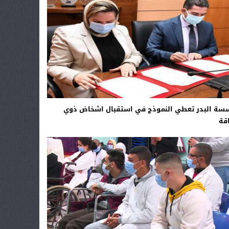
سة البدر تعطي النموذج في استقبال اشخاض ذوي
اقة