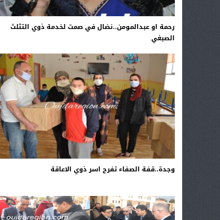
رحمة او عبدالمومن..نضال في صمت لخدمة ذوي التثلث
الصبغي
وجدة..قفة الصفاء تفرح اسر ذوي الاعاقة