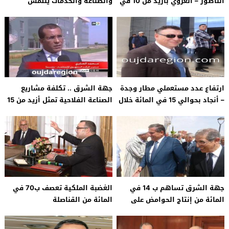
الناظور – العروي بأزيد من 10 في
والصناعة والخدمات يلتمس
المائة خلال مارس الماضي
الاعفاء من 50 ٪ في المائة من
(المكتب الوطني للمطارات)
الجبايات
ارتفاع عدد مستعملي مطار وجدة
جهة الشرق .. تكلفة مشاريع
– أنجاد بحوالي 15 في المائة خلال
الصناعة الفلاحية تمثل أزيد من 15
الخمسة أشهر الأولى من السنة
في المائة من حجم الاستثمارات
الجارية
جهة الشرق تساهم ب 14 في
الغضبة الملكية تعصف ب70 في
المائة من إنتاج الحوامض على
المائة من القناصلة
المستوى الوطني