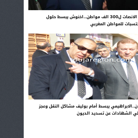
بعد الانصات ل300 الف مواطن…اخنوش يبسط حلول
سبات للمواطن المغربي
ن..الابراهيمي يبسط أمام بوليف مشاكل النقل وعجز
ي الشهادات عن تسديد الديون