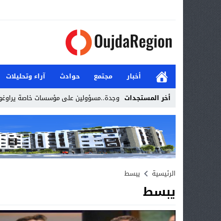
أخبار
مجتمع
حوادث
آراء وتحليلات
أخر المستجدات
وجدة..مسؤولين على مؤسسات خاصة يراوغو
Stop
Previous
Next
الرئيسية
يبسط
يبسط