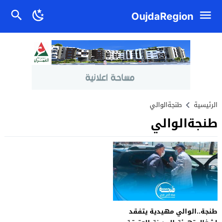
OujdaRegion
الرئيسية
طنجةالوالي
طنجةالوالي
طنجة..الوالي مهيدية يتفقد