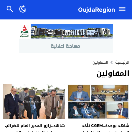
OujdaRegion
الرئيسية
المقاولين
المقاولين
شاهد بوجدة..CGEM تأخذ
شاهد..زازو المدير العام للضرائب