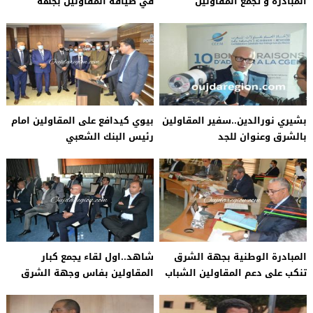
المبادرة و تجمع المقاولين
في ضيافة المقاولين بجهة
بالضرائب والاستثمار بجهة الشرق
الشرق في لقاء وزان لتصحيح
المفاهيم والتواصل عن قرب
بشيري نورالدين..سفير المقاولين
بيوي كيدافع على المقاولين امام
بالشرق وعنوان للجد
رئيس البنك الشعبي
المبادرة الوطنية بجهة الشرق
شاهد..اول لقاء يجمع كبار
تنكب على دعم المقاولين الشباب
المقاولين بفاس وجهة الشرق