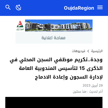
OujdaRegion
الرئيسية
فيديوهات
وجدة..تكريم موظفي السجن المحلي في
الذكرى 15 لتأسيس المندوبية العامة
لإدارة السجون وإعادة الادماج
29 أبريل 2023
آخر تحديث :
منذ سنتين