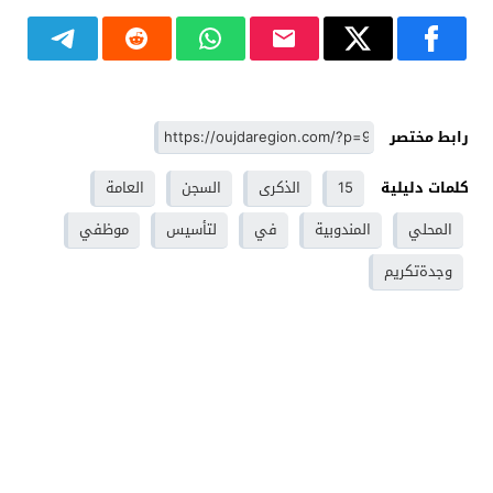
رابط مختصر
كلمات دليلية
15
الذكرى
السجن
العامة
المحلي
المندوبية
في
لتأسيس
موظفي
وجدةتكريم