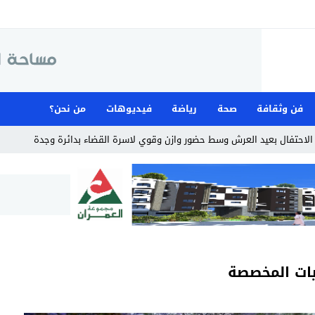
فن وثقافة
صحة
رياضة
فيديوهات
من نحن؟
يات المخصصة