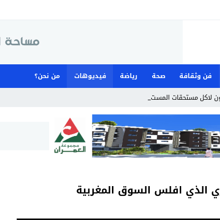
فن وثقافة
صحة
رياضة
فيديوهات
من نحن؟
 لاكل مستحقات المستخدمين _
ري الذي افلس السوق المغربية