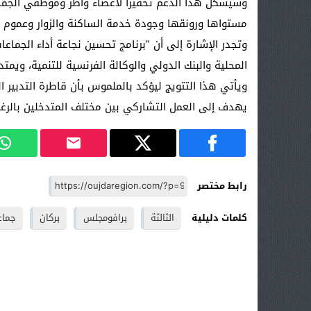
وسيشكل هذا الدعم تحفيزا لأعضاء وأطر وموظفي الجما
مستواها ورونقها وجودة خدمة الساكنة والزوار وعموم ا
وتجدر الإشارة إلى أن ”برنامج تحسين نجاعة أداء الجماعات
المحلية والبنك الدولي والوكالة الفرنسية للتنمية، ويمتد على خ
ويأتي هذا التتويج ليؤكد بالملموس بأن قاطرة التدبير 
يهدف إلى العمل التشاركي بين مختلف المتدخلين بالرغم
رابط مختصر
كلمات دليلية
الثالثة
برافومجلس
بركان
جماع