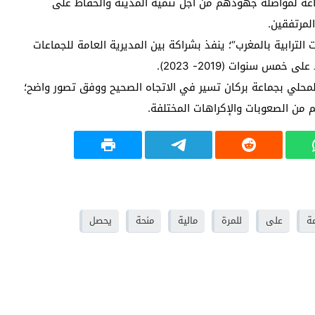
عة لمواصلة جهودهم من أجل تنمية المدينة والحفاظ على
لمرتفقين.
 الترابية بالمغرب“؛ ينفذ بشراكة بين المديرية العامة للجماعات
مس سنوات (2019- 2023).
المحلي بجماعة بركان تسير في الاتجاه الصحيح ووفق تصور واضح؛
 من الصعوبات والإكراهات المختلفة.
ة
على
للمرة
مالية
منحة
يحصل