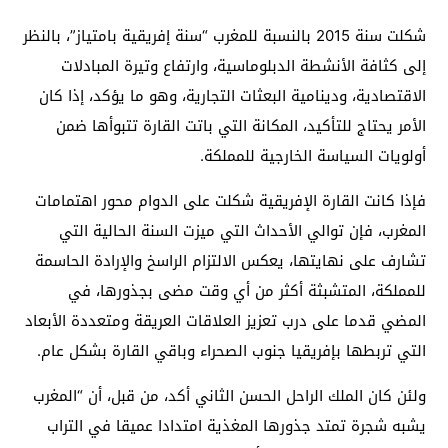
شكلت سنة 2015 بالنسبة للمغرب “سنة إفريقية بامتياز”، بالنظر
إلى كثافة الأنشطة الدبلوماسية، وارتفاع وتيرة المبادلات
الاقتصادية، ودينامية البعثات التجارية، وهو ما يؤكد، إذا كان
الأمر يحتاج للتأكيد، المكانة التي باتت القارة تتبوأها ضمن
أولويات السياسة الخارجية للمملكة.
فإذا كانت القارة الإفريقية شكلت على الدوام محور اهتمامات
المغرب، فإن توالي الأحداث التي ميزت السنة الحالية التي
تشارف على نهايتها، يعكس الالتزام الراسخ والإرادة الحاسمة
للمملكة، المتشبثة أكثر من أي وقت مضى بجذورها، في
المضي قدما على درب تعزيز العلاقات العريقة ومتعددة الأبعاد
التي تربطها بإفريقيا جنوب الصحراء وباقي القارة بشكل عام.
ولئن كان الملك الراحل الحسن الثاني أكد، من قبل، أن “المغرب
يشبه شجرة تمتد جذورها المغذية امتدادا عميقا في التراب