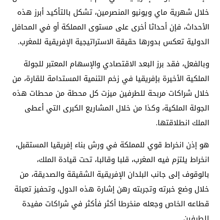
خلال شهرية ماي ويونيو المنصرمين، تشكل بالتأكيد أبرز هذه
الأحداث، فإن أحداثا أخرى على مستوى المملكة أو في المحافل
الدولية تعكس بدورها حقيقة الاستراتيجية الإفريقية للمغرب.
وبالفعل، فقد برز البعد الاقتصادي والإسهام المعتبر للجولة
الملكية الأخيرة بإفريقيا في زخم التنمية المستدامة للقارة، من
خلال شراكات مربحة للطرفين ميزت كل محطة من محطات هذه
الجولة الملكية، وكذا من خلال المشاريع الكبرى التي أعطى
الملك انطلاقتها.
هو إذن انخراط قوي للمملكة في ورش بناء إفريقيا المستقبل،
انخراط يلتزم فيه المغرب، قلبا وقالبا، تحت قيادة الملك،
بالوقوف إلى جانب البلدان الإفريقية الشقيقة والصديقة، من
خلال وضع خبرته وتجربته رهن إشارة هذه الدول، وتحفيز تعبئة
قطاعه الخاص وجعله منخرطا أكثر فأكثر في شراكات مفيدة
للطرفين.