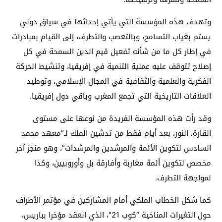
وتهدف هذه المؤسسة التي يأتي إحداثها في سياق دولي
يستم بغياب التسامح، وبالتعصب والتطرف، إلى القيام بمبادرات
في إطار كل ما من شأنه تفعيل قيم الدين السمحة في كل
إصلاح تتوقف عليه عملية التنمية في إفريقيا، وتنشيط الحركة
الفكرية والعلمية والثقافية في المجال الإسلامي، وتوطيد
العلاقات التاريخية التي تجمع المغرب وباقي دول إفريقيا.
وقد رأت هذه المؤسسة الفريدة من نوعها على مستوى
القارة، النور، بعد أيام فقط من تدشين الملك لـ”معهد محمد
السادس لتكوين الأئمة والمرشدين والمرشدات”، وهو منجز آخر
مخصص لتكوين أئمة مغاربة وأفارقة بل وأوروبيين، وكذا
لمواجهة التطرف.
كما شكل الخطاب الملكي أمام المشاركين في مؤتمر الأطراف
حول التغيرات المناخية “كوب 21″، الذي انعقد مؤخرا بباريس،