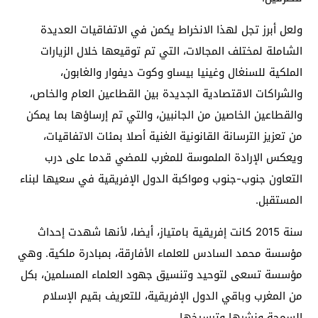
ولعل أبرز تجل لهذا الانخراط يكمن في الاتفاقيات العديدة
الشاملة لمختلف المجالات، التي تم توقيعها خلال الزيارات
الملكية للسنغال وغينيا بيساو وكوت ديفوار والغابون،
والشراكات الاقتصادية الجديدة بين القطاعين العام والخاص،
والقطاعين الخاصين من الجانبين، والتي تم إرساؤها بما يمكن
من تعزيز الترسانة القانونية الغنية أصلا بمئات الاتفاقيات،
ويعكس الإرادة الملموسة للمغرب للمضي قدما على درب
التعاون جنوب-جنوب ومواكبة الدول الإفريقية في سعيها لبناء
المستقبل.
سنة 2015 كانت إفريقية بامتياز، أيضا، لأنها شهدت إحداث
مؤسسة محمد السادس للعلماء الأفارقة، بمبادرة ملكية. وهي
مؤسسة تسعى لتوحيد وتنسيق جهود العلماء المسلمين، بكل
من المغرب وباقي الدول الإفريقية، للتعريف بقيم الإسلام
السمحة ونشرها وترسيخها.