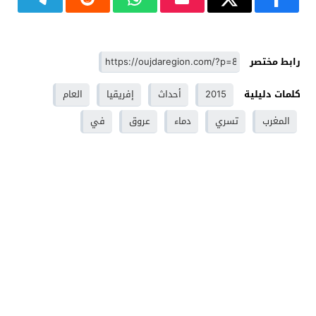
رابط مختصر
كلمات دليلية
2015
أحداث
إفريقيا
العام
المغرب
تسري
دماء
عروق
في
وجدة - Oujdaregion موقع اخباري - Oujda
© 2026 جميع