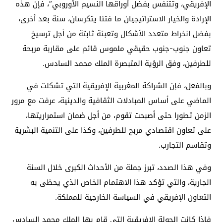
الإفريقي، وتتنفس بفضل أوراقها النسيم الأوروبي”، فإن هذه
الإرادة والخيار الاستراتيجيان ما فتئا يتكرسان، سنة بعد أخرى،
بفضل انخراط متعدد الأشكال وتعبئة ثابتة من أجل ترسيخ
تعاون جنوب-جنوب حقيقي ملموس قائم على مقاربة مربحة
للطرفين، وفق الرؤية المتبصرة الملك محمد السادس.
وبالفعل، فإن الشراكة المغربية الإفريقية التي تشكلت في
الماضي على أساس المبادلات الثقافية والدينية، عرفت مع مرور
الزمن تطورا حتى أصبحت تقوم، من أجل ضمان استمراريتها،
على تعاون اقتصادي مربح للطرفين، وكذا على التنمية البشرية
وتقاسم التجارب.
وفي هذا الصدد، تبرز جملة من الأحداث الكبرى خلال السنة
الجارية، والتي تؤكد هذا الاهتمام الخاص الذي يحظى به
التعاون الإفريقي في السياسة الخارجية للمملكة.
فإذا كانت الجولة الإفريقية التي قام بها الملك محمد السادس