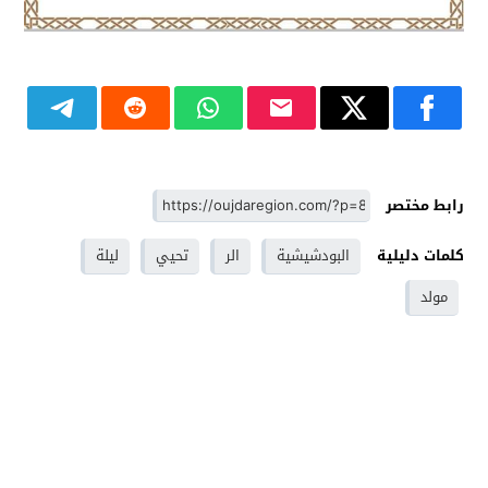
رابط مختصر
كلمات دليلية
البودشيشية
الر
تحيي
ليلة
مولد