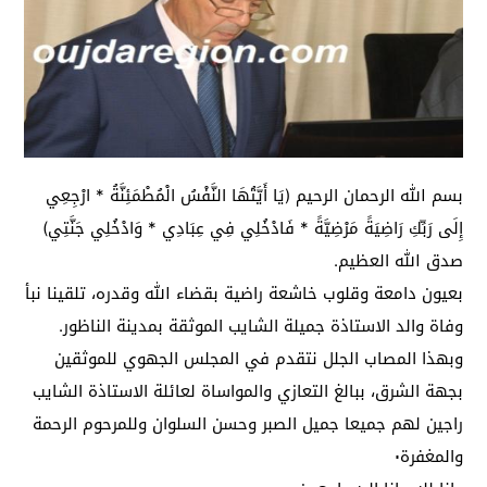
بسم الله الرحمان الرحيم (يَا أَيَّتُهَا النَّفْسُ الْمُطْمَئِنَّةُ * ارْجِعِي
إِلَى رَبِّكِ رَاضِيَةً مَرْضِيَّةً * فَادْخُلِي فِي عِبَادِي * وَادْخُلِي جَنَّتِي)
صدق الله العظيم.
بعيون دامعة وقلوب خاشعة راضية بقضاء الله وقدره، تلقينا نبأ
وفاة والد الاستاذة جميلة الشايب الموثقة بمدينة الناظور.
وبهذا المصاب الجلل نتقدم في المجلس الجهوي للموثقين
بجهة الشرق، ببالغ التعازي والمواساة لعائلة الاستاذة الشايب
راجين لهم جميعا جميل الصبر وحسن السلوان وللمرحوم الرحمة
والمغفرة٠