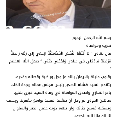
بسم الله الرحمن الرحيم
تعزية ومواساة
قال تعالى:” يَا أَيَّتُهَا النَّفْسُ الْمُطْمَئِنَّةُ ارْجِعِي إِلَى رَبِّكِ رَاضِيَةً
مَّرْضِيَّة فَادْخُلِي فِي عِبَادِي وَادْخُلِي جَنَّتِي ” صدق الله العظيم
“.
بقلوب مليئة بالايمان بالله عز وجل وراضية بقضائه وقدره.
يتقدم السيد هشام الصغير رئيس مجلس عمالة وجدة انكاد،
باحر التعازي واصدق المواساة في وفاة السيد خيري بلخير.
سائلين المولى عز وجل أن يتغمد الفقيد بواسع مغفرته ورحمته
ويسكنه فسيح جناته، وان يلهم ذويه جميل الصبر والسلوان
انا لله وانا اليه راجعون