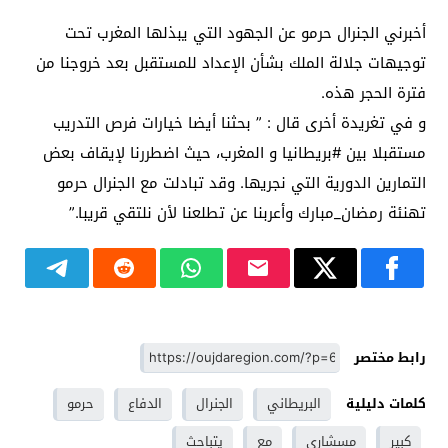
أخبرني الجنرال حرمو عن الجهود التي يبذلها المغرب تحت
توجيهات جلالة الملك بشأن الإعداد للمستقبل بعد خروجنا من
فترة الحجر هذه.
و في تغريدة أخرى قال : ” بحثنا أيضا خيارات فرص التدريب
مستقبلا بين #بريطانيا و المغرب، حيث اضطررنا لإيقاف بعض
التمارين الدورية التي نجريها. وقد تبادلت مع الجنرال حرمو
تهنئة رمضان_مبارك وأعربنا عن تطلعنا لأن نلتقي قريبا.”
رابط مختصر
كلمات دليلية
البريطاني
الجنرال
الدفاع
حرمو
كبير
مسشاري
مع
يتباحث