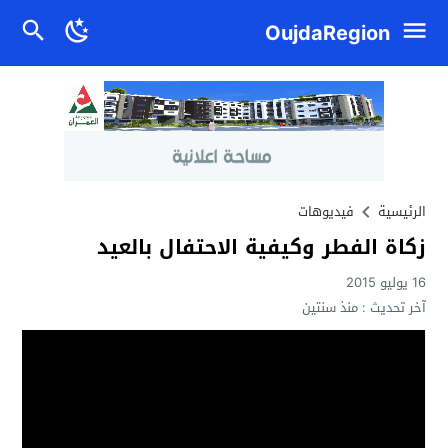
OujdaRegion
الرئيسية
فيديوهات
زكاة الفطر وكيفية الاحتفال بالعيد
16 يوليو 2015
آخر تحديث :
منذ سنتين