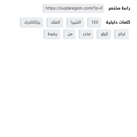
رابط مختصر
كلمات دليلية
120
الشيرا
الملك
بركانالدرك
غرام
كيلو
مخدر
من
يضبط
وجدة - Oujdaregion موقع اخباري - Oujda
© 2026 جميع
الحقوق محفوظة.