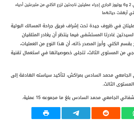
شهد المركز الاستشفائي الجامعي محمد السادس بمراكش يومي 2 و6 يوليوز الجاري إجراء عمليتين ناجحتين لزرع الكلي من متبرعتين أحياء
لتي أرهقت حياتهما
ليتان في ظروف جيدة تحت إشراف فريق جراحة المسالك البولية
لسيدتين غادرتا المستشفى فيما ينتظر أن يغادر المتلقيان
سم الكلي. وأبرز المصدر ذاته، أن هذا النوع من العمليات،
جي من المستوى الثالث، تتجلى خصوصياتها في استعمال تقنية
ي الجامعي محمد السادس بمراكش، لتأكيد سياسته الهادفة إلى
المستوى الثالث.
ائي الجامعي محمد السادس بلغ ما مجموعه 15 عملية.