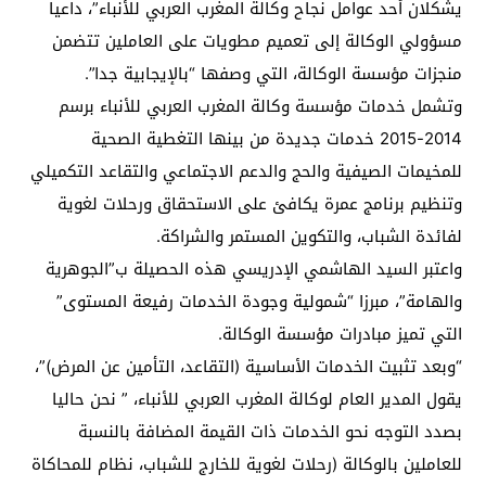
يشكلان أحد عوامل نجاح وكالة المغرب العربي للأنباء”، داعيا
مسؤولي الوكالة إلى تعميم مطويات على العاملين تتضمن
منجزات مؤسسة الوكالة، التي وصفها “بالإيجابية جدا”.
وتشمل خدمات مؤسسة وكالة المغرب العربي للأنباء برسم
2014-2015 خدمات جديدة من بينها التغطية الصحية
للمخيمات الصيفية والحج والدعم الاجتماعي والتقاعد التكميلي
وتنظيم برنامج عمرة يكافئ على الاستحقاق ورحلات لغوية
لفائدة الشباب، والتكوين المستمر والشراكة.
واعتبر السيد الهاشمي الإدريسي هذه الحصيلة ب”الجوهرية
والهامة”، مبرزا “شمولية وجودة الخدمات رفيعة المستوى”
التي تميز مبادرات مؤسسة الوكالة.
“وبعد تثبيت الخدمات الأساسية (التقاعد، التأمين عن المرض)”،
يقول المدير العام لوكالة المغرب العربي للأنباء، ” نحن حاليا
بصدد التوجه نحو الخدمات ذات القيمة المضافة بالنسبة
للعاملين بالوكالة (رحلات لغوية للخارج للشباب، نظام للمحاكاة