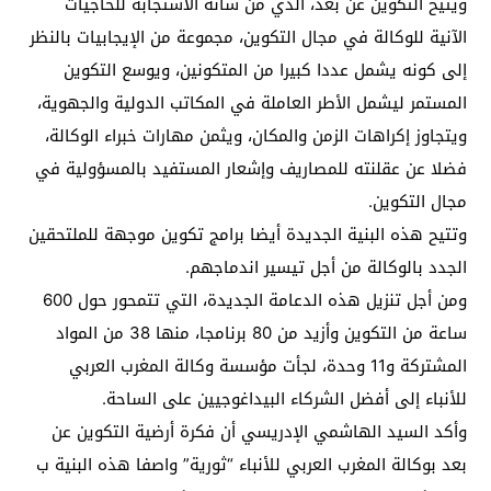
ويتيح التكوين عن بعد، الذي من شأنه الاستجابة للحاجيات
الآنية للوكالة في مجال التكوين، مجموعة من الإيجابيات بالنظر
إلى كونه يشمل عددا كبيرا من المتكونين، ويوسع التكوين
المستمر ليشمل الأطر العاملة في المكاتب الدولية والجهوية،
ويتجاوز إكراهات الزمن والمكان، ويثمن مهارات خبراء الوكالة،
فضلا عن عقلنته للمصاريف وإشعار المستفيد بالمسؤولية في
مجال التكوين.
وتتيح هذه البنية الجديدة أيضا برامج تكوين موجهة للملتحقين
الجدد بالوكالة من أجل تيسير اندماجهم.
ومن أجل تنزيل هذه الدعامة الجديدة، التي تتمحور حول 600
ساعة من التكوين وأزيد من 80 برنامجا، منها 38 من المواد
المشتركة و11 وحدة، لجأت مؤسسة وكالة المغرب العربي
للأنباء إلى أفضل الشركاء البيداغوجيين على الساحة.
وأكد السيد الهاشمي الإدريسي أن فكرة أرضية التكوين عن
بعد بوكالة المغرب العربي للأنباء “ثورية” واصفا هذه البنية ب