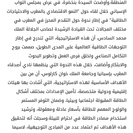
المنطقة.وأوضحت السيدة بنخضرة، في عرض بمجلس النواب
الإسباني خلال لقاء حول “النمو الاقتصادي بالمغرب والاحتياجات
الطاقية” في إطار ندوة حول التقدم المحرز في المغرب في
مختلف المجالات تحت القيادة الرشيدة لصاحب الجلالة الملك
محمد السادس، أن هذه الاستراتيجية، التي تندرج في إطار
التوجهات الطاقية العالمية على المدى الطويل، صممت بروح
التكامل الصناعي ولخلق فرص العمل وتطوير البحوث
والابتكار.وأضافت، خلال هذه الندوة التي ينظمها نادي أصدقاء
المغرب بإسبانيا وجامعة الملك خوان كارلوس، أن من بين
الأهداف الأساسية لهذه الاستراتيجية، التي أشادت بها هيئات
إقليمية ودولية متخصصة، تأمين الإمدادات بمختلف أشكال
الطاقة المقبولة اجتماعيا وبيئيا، وضمان التوفر المستمر
والولوج المعمم للطاقة بأسعار عادلة ومعقولة، وترشيد
استخدام مصادر الطاقة في احترام للبيئة.وسجلت أنه لتحقيق
هذه الأهداف تم اعتماد عدد من المبادئ التوجيهية، لاسيما