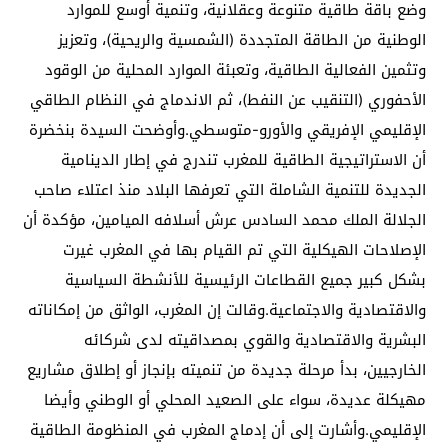
وضع باقة طاقية متنوعة وعقلانية، وتنمية أوسع للموارد
الوطنية من الطاقة المتجددة (الشمسية والريحية)، وتعزيز
وتثمين الفعالية الطاقية، وتعبئة الموارد المحلية من الوقود
الأحفوري (التنقيب عن النفط)، ثم الاندماج في النظام الطاقي
الإقليمي الإفريقي والأورو-متوسطي.وأوضحت السيدة بنخضرة
أن الاستراتيجية الطاقية للمغرب تندرج في إطار الدينامية
الجديدة للتنمية الشاملة التي تعرفها البلاد منذ اعتلاء صاحب
الجلالة الملك محمد السادس عرش أسلافه الميامين، مؤكدة أن
الإصلاحات الهيكلية التي تم القيام بها في المغرب غيرت
بشكل كبير جميع القطاعات الرئيسية للأنشطة السياسية
والاقتصادية والاجتماعية.وقالت إن المغرب، الواثق من إمكاناته
البشرية والاقتصادية والقوي بمصداقيته لدى شركائه
الخارجيين، بدأ مرحلة جديدة من تنميته بإنجاز أو إطلاق مشاريع
مهيكلة عديدة، سواء على الصعيد المحلي أو الوطني وأيضا
الإقليمي.وأشارت إلى أن إدماج المغرب في المنظومة الطاقية