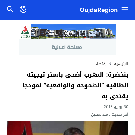
OujdaRegion
الرئيسية
إقتصاد
بنخضرة: المغرب أضحى باستراتيجيته
الطاقية “الطموحة والواقعية” نموذجا
يقتدى به
30 يونيو 2015
آخر تحديث :
منذ سنتين