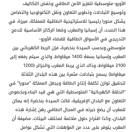
الأورو-متوسطية لتعزيز الأمن الطاقي وخفض التكاليف
وتوسيع التبادلات وتطوير التعاون ونقل التكنولوجيا والتضامن
يشكل محورا رئيسيا للاستراتيجية الطاقية للمملكة، مبرزة، في
هذا الصدد، أن إسبانيا والمغرب وضعا الركائز الأساسية للدمج
التدريجي في الأسواق الطاقية للفضاء الأورو-
متوسطي.وبحسب السيدة بنخضرة، فإن الربط الكهربائي بين
المغرب وإسبانيا بسعة 1400 ميغاواط، والذي سيتم رفعه إلى
2100 ميغاواط، وذاك الذي يربط المغرب والجزائر (1200
ميغاواط) يسمح بتبادلات مثمرة بين هذه البلدان الثلاثة
لتحقيق توازن تكلفة إنتاج الطاقة ويجعل المملكة “محورا” في
“الحلقة الكهربائية” المتوسطية التي هي قيد البناء.وبخصوص
التعاون مع البلدان الإفريقية، قالت السيدة بنخضرة إنه يمكن
للمغرب أن يضع خبرته في المجال الطاقي رهن إشارة هذه
البلدان، وكذا اقتراح حلول ملائمة لمختلف البيئات، مضيفة أن
المغرب يتوفر على عدد من المؤهلات التي تشكل عوامل