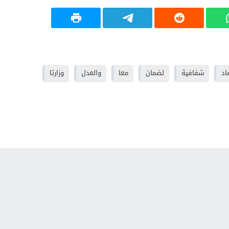
اد
شفافية
لضمان
معا
والعدل
وزارتا