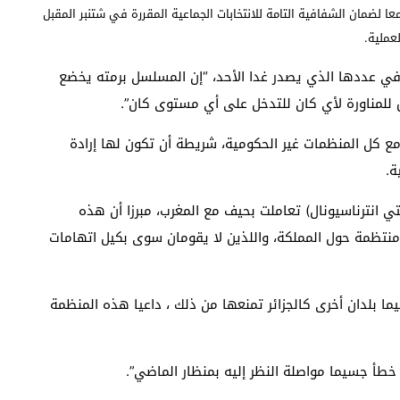
عا لضمان الشفافية التامة للانتخابات الجماعية المقررة في شتنبر المقبل
عملية.
ي عددها الذي يصدر غدا الأحد، “إن المسلسل برمته يخضع
 للمناورة لأي كان للتدخل على أي مستوى كان”.
ع كل المنظمات غير الحكومية، شريطة أن تكون لها إرادة
ة.
ي انترناسيونال) تعاملت بحيف مع المغرب، مبرزا أن هذه
نتظمة حول المملكة، واللذين لا يقومان سوى بكيل اتهامات
ما بلدان أخرى كالجزائر تمنعها من ذلك ، داعيا هذه المنظمة
طأ جسيما مواصلة النظر إليه بمنظار الماضي”.