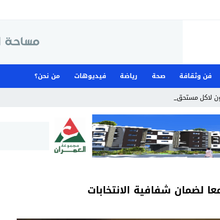
فن وثقافة
صحة
رياضة
فيديوهات
من نحن؟
ن لاكل مستحقات المس _
معا لضمان شفافية الانتخابات