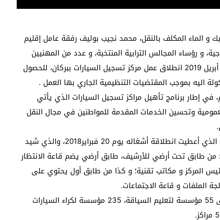
يك و الماء المكلف بالنقل، محمد نجيب بوليف رفقة عامل إقليم
رجية، و رؤساء المجالس الترابية المنتخبة، و عدد من المهنيين
والفاعلين في مجال السلامة الطرقية، اليوم الثلاثاء 30 أبريل 2019 انطلاق عمل مركز تسجيل السيارات ببركان، للحصول
لة اليه بموجب المقتضيات التنظيمية الجاري بها العمل .
التي بلغت تكلفته,6 6 مليون درهم، في إطار برنامج تأهيل مراكز تسجيل السيارات الذي يأتي
العمومية وتحسين الخدمات المقدمة للمواطنين في مجال النقل
ويتكون هذا المركز المتواجد بالحي الإداري لمدينة بركان الذي أعطيت انطلاقة أشغاله يوم 20 فبراير2018، والذي شيد
ع، منها 837 متر مربع مغطاة؛ من طابق تحت أرضي للأرشيف، طابق أرضي يضم قاعة الانتظار
ئيس المركز و مكاتب تقنية؛ و كذا من طابق أول يحتوي على
 الملفات و قاعة الاجتماعات.
هذا و حسب احصائيات المديرية، فإقليم بركان يتوفر على 55 مؤسسة لتعليم السياقة، 235 مؤسسة لكراء السيارات