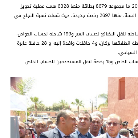
كما وصل عدد البطاقات الرمادية المسلمة برسم سنة 2018 ما مجموعه 8679 بطاقة منها 6328 همت عملية تحويل
الملكية، فضلا عن تسليم 2991 رخصة سياقة خلال نفس السنة، منها 2697 رخصة جديدة، حيث شملت نسبة النجاح في
وتشير ذات الإحصائيات أن إقليم بركان يتوفر على 428 شاحنة لنقل البضائع لحساب الغير و199 شاحنة لحساب الخواص،
كما يتوفر على 38 حافلة للنقل العمومي للمسافرين نقطة انطلاقها بركان، و4 حافلات وافدة إليه، و 28 حافلة عابرة
ويبلغ عدد الرخص الخاصة بالنقل المدرسي 75 رخصة للحساب الخاص و15 رخصة لنقل المستخدمين للحساب الخاص