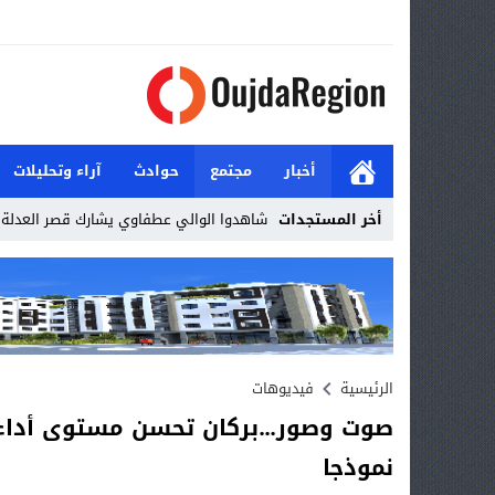
أخبار
مجتمع
حوادث
آراء وتحليلات
أخر المستجدات
وجدة..SRM كتقوم ب _
Stop
Previous
Next
الرئيسية
فيديوهات
صوت وصور…بركان تحسن مستوى أداء ال
نموذجا