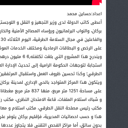
اعداد:حساين محمد
أعطى كاتب الدولة لدى وزير التجهيز و النقل و اللوجست
بركان، والنواب البرلمانيون ورؤساء المصالح الأمنية والخا
على الرخص و البطاقات الرمادية ومختلف الخدمات الموكو
ويندرج هذا المشروع 
استجابة لتوجهات الحكومة الرامية إلى تحديث الإدارة 
الطرقي؛ وكذا تحسين ظروف العمل واستقبال المرتفقين.
على مساحة 1251 متر مرب
و شباك استلام الملفات، قاعة الامتحان النظري، مكتب ر
مكتب رئيس مصلحة النقل الطرقي، مكتب استلام و معالجة
بدون سائق، أما مراكز الفحص التقني فلا يتجاوز عددها 5 مراكز.