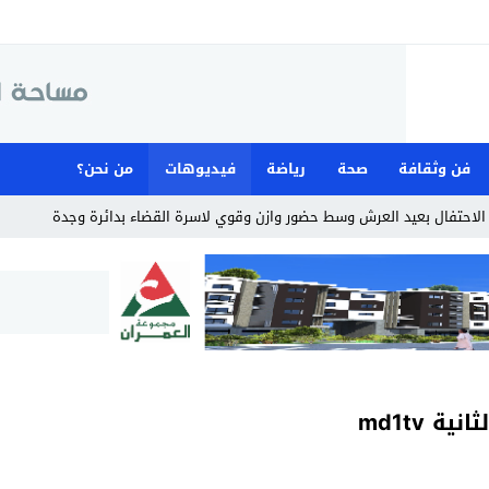
فن وثقافة
صحة
رياضة
فيديوهات
من نحن؟
لاحتفال بعيد العرش وسط حضور وازن وقوي لاسرة القضاء بدائرة وجدة
 md1tv