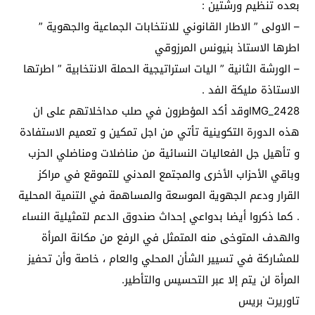
بعده تنظيم ورشتين :
– الاولى ” الاطار القانوني للانتخابات الجماعية والجهوية ”
اطرها الاستاذ بنيونس المرزوقي
– الورشة الثانية ” اليات استراتيجية الحملة الانتخابية ” اطرتها
الاستاذة مليكة الفد .
IMG_2428وقد أكد المؤطرون في صلب مداخلاتهم على ان
هذه الدورة التكوينية تأتي من اجل تمكين و تعميم الاستفادة
و تأهيل جل الفعاليات النسائية من مناضلات ومناضلي الحزب
وباقي الأحزاب الأخرى والمجتمع المدني للتموقع في مراكز
القرار ودعم الجهوية الموسعة والمساهمة في التنمية المحلية
. كما ذكروا أيضا بدواعي إحداث صندوق الدعم لتمثيلية النساء
والهدف المتوخى منه المتمثل في الرفع من مكانة المرأة
للمشاركة في تسيير الشأن المحلي والعام ، خاصة وأن تحفيز
المرأة لن يتم إلا عبر التحسيس والتأطير.
تاوريرت بريس