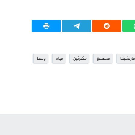
مارتشيكا
مستنقع
مكترثين
مياه
وسط