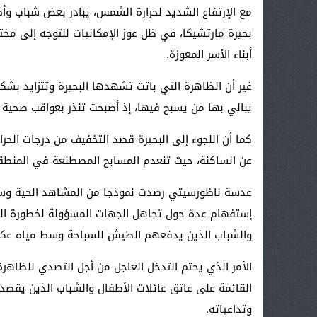
مع الإرتفاع الشديد لحرارة الشمس، يبادر بعض شباب وأط
بحيرة مارتشيكا، في ظل عوز الإمكانيات للتوجه إلى مخ
أبناء الأسر المعوزة.
غير أن الظاهرة التي باتت تشهدها البحيرة وتتزايد بشك
يبالي بها من يسبح فيها، إذ أصبحت تنذر بعواقب صحية 
كما أن اللجوء إلى البحيرة قصد التخفيف من درجات الحر
عن الساكنة، حيث تنعدم المسابح المصطنعة في المنطق
عدسة ناظورسيتي رصدت نموذجا من المشاهد الحية وسط م
إستفهام عدة حول تجاهل الجهات المسؤولة لخطورة الو
والشباب الذين يدفعهم الطيش للسباحة وسط مياه عكرة
الأمر الذي يحتم التدخل العاجل من أجل التصدي للظاهر
القائمة على عاتق عائلات الأطفال والشباب الذين يقصدو
وتداعياته.