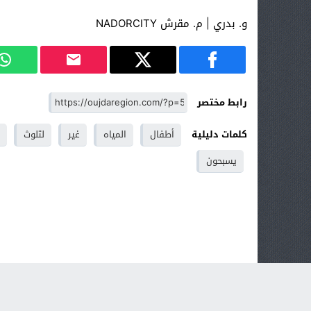
و. بدري | م. مقرش NADORCITY
رابط مختصر
كلمات دليلية
أطفال
المياه
غير
لتلوث
يسبحون