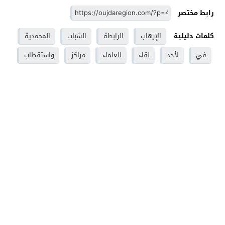
رابط مختصر
كلمات دليلية
الإرهاب
الرابطة
الشباب
المحمدية
في
لأحد
لقاء
للعلماء
مراكز
واستقطاب
وجدة - Oujdaregion موقع اخباري - Oujda
© 2026 جميع
الحقوق محفوظة.