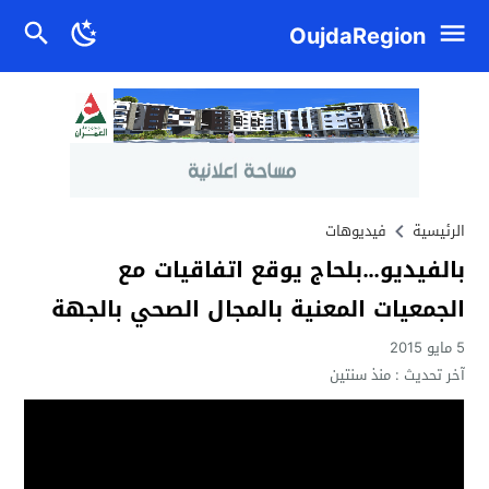
OujdaRegion
الرئيسية
فيديوهات
بالفيديو…بلحاج يوقع اتفاقيات مع
الجمعيات المعنية بالمجال الصحي بالجهة
5 مايو 2015
آخر تحديث :
منذ سنتين