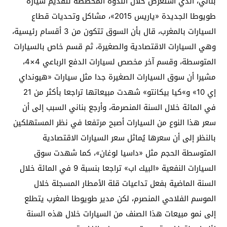
بناني، الذي استعرض خلال الندوة المخصصة لتقديم سيارة
طويوطا الجديدة «ياريس 2015»، مشاكل وتحديات قطاع
السيارات بالمغرب، قال بأن السوق تتكون من 3 أقسام رئيسية،
وهي السيارات الاقتصادية والصغيرة، ثم قسم خاص بالسيارات
المتوسطة، وقسم آخر مخصص لسيارات الدفع الرباعي 4×4،
مشيرا أن سوق السيارات الصغيرة جدا مثل سيارات «هيونداي
إي 10» و»كيا بيكانتو» شهدت مبيعاتها تراجعا بأكثر من 21
في المائة خلال السنة المنصرمة، وأرجع بناني السبب إلى أن
سعر هذا النوع من السيارات أصبح مرتفعا في نظر المستهلكين
بالنظر إلى أن سعرها يُماثل سعر السيارات الاقتصادية
المتوسطة الحجم مثل «داسيا لوغان»، كما شهدت سوق
السيارات النفعية «البيك اب» تراجعا بنسبة 9 في المائة خلال
السنة الماضية بفعل تداعيات قلة الأمطار المسجلة خلال
الموسم الفلاحي المنصرم، لكن مدير طويوطا المغرب يتطلع
إلى نمو مبيعات هذا الصنف من السيارات خلال هذه السنة