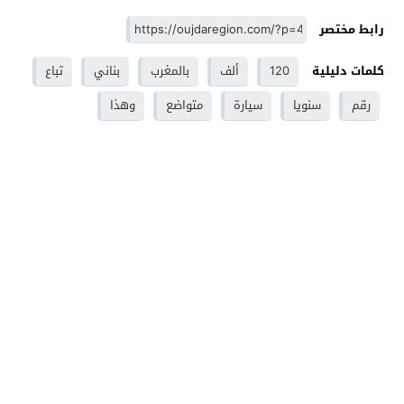
رابط مختصر
كلمات دليلية
120
ألف
بالمغرب
بناني
تباع
رقم
سنويا
سيارة
متواضع
وهذا
وجدة - Oujdaregion موقع اخباري - Oujda
© 2026 جميع
الحقوق محفوظة.