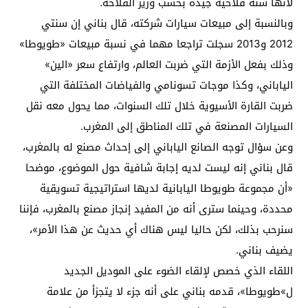
لأنها سنة فلاحية جيدة بحسب وزير الفلاحة.
وبالنسبة إلى مبيعات سيارات شركته، قال بناني إن سنتي
2012 و2013 سجلت تراجعا مهما في نسبة مبيعات «طويوطا»
وذلك بفعل الأزمة التي ضربت العالم، وارتفاع سعر «الين»
الياباني، وكذا موجات تسونامي والفياضات المختلفة التي
ضربت القارة الأسيوية خلال تلك السنوات، مما يحول معه نقل
السيارات المصنعة في تلك المناطق إلى المغرب.
وعن سؤال توجه الصانع الياباني إلى إحداث مصنع له بالمغرب،
قال بناني إنه ليست لديه إجابة شافية حول الموضوع، موضحا
«أن مجموعة طويوطا اليابانية لديها استراتيجية تسويقية
محددة، وحينما سترى أنه من المفيد إنجاز مصنع بالمغرب، فإننا
سنرحب بذلك، لكن حاليا ليس هناك أي حديث عن هذا الأمر»،
يضيف بناني.
اللقاء الذي خصص لإلقاء الضوء على الموديل الجديد
ل»طويوطا»، قدمه بناني على أنه جزء لا يتجزأ من علامة