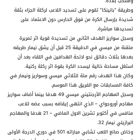
ومنتخب بلاده.
وطريقة “بانينكا” تقوم على تسديد اللاعب لركلة الجزاء بثقة
شديدة بإرسال الكرة من فوق الحارس دون الاعتماد على
تسديدها مباشرة.
وسجل سواريز الهدف الثاني من تسديدة قوية اثر تمريرة
متقنة من ميسي في الدقيقة 25 قبل أن يشق نيمار طريقه
بعدها بثلاث دقائق نحو لائحة الهدافين في اللقاء بعد أن
استغل مساحة خالية ليسدد الكرة بقوة اثر ركلة ركنية.
وكان هذا الهدف رقم مئة للثلاثي ميسي وسواريز ونيمار في
كافة المسابقات مع الفريق هذا الموسم.
وسجل المهاجم الأرجنتيني ميسي 49 هدفا بينما أضاف سواريز
مهاجم أوروجواي – الذي انتهى إيقافه بسبب عضه للاعب
منافس في أكتوبر تشرين الاول الماضي – 21 هدفا والمهاجم
البرازيلي نيمار 32.
وخاض صانع اللعب تشابي مباراته 501 في دوري الدرجة الأولى