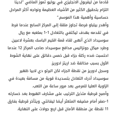
قادما من ليفربول الانجليزي في يوليو تموز الماضي “لدينا
التزام بتحقيق الكثير من الأشياء العظيمة ونواجه أكثر المراحل
حساسية وأهمية هذا الموسم.”
وأهدر بيلباو فرصة تجاوز ملقة إلى المركز السابع عندما فرط
في تقدمه بهدف ليكتفي بالتعادل 1-1 بملعبه مع ريال
سوسيداد الذي أنهى لقاء قمة اقليم الباسك بعشرة لاعبين.
وطرد ميكل جونزاليس مدافع سوسيداد صاحب المركز 12 عندما
احتسبت ضده ركلة جزاء قبل خمس دقائق على نهاية الشوط
الأول بسبب مخالفة ضد اريتز ادوريز.
وسجل ادوريز من نقطة الجزاء لكن البرتو دي لابيا ظهير
سوسيداد أدرك التعادل بتسديدة قوية من مسافة بعيدة في
الزاوية العليا للمرمى بعد مرور ساعة من اللعب.
وأصبح قرطبة متذيل الترتيب على مشارف الهبوط بعد خسارته
1-صفر أمام مضيفه المتعثر أيضا ليفانتي. ويتأخر قرطبة بفارق
11 نقطة عن منطقة الأمان قبل اربع جولات على النهاية.