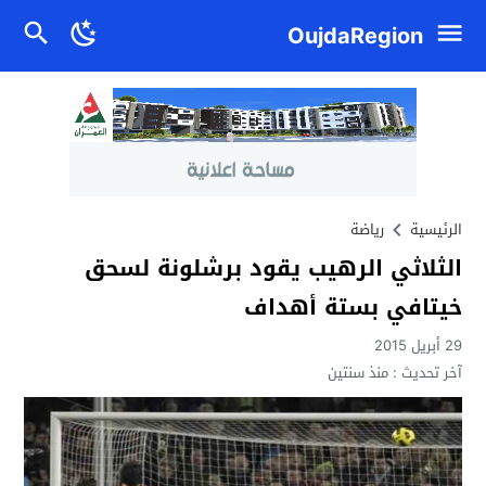
OujdaRegion
الرئيسية
رياضة
الثلاثي الرهيب يقود برشلونة لسحق
خيتافي بستة أهداف
29 أبريل 2015
آخر تحديث :
منذ سنتين