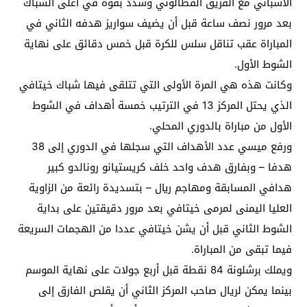
الاسباني مع الفريق القطالوني وسدد بقوة في أعلى الشباك
بعد مرور نصف ساعة قبل أن يضيف سواريز هدفه الثاني في
المباراة عقب تناقل سلس للكرة قبل خمس دقائق على نهاية
الشوط الأول.
وكانت هذه هي المرة الأولى التي تتلقى فيها شباك خيتافي
الذي يحتل المركز 13 في الترتيب خمسة أهداف في الشوط
الأول من مباراة بالدوري المحلي.
ورفع ميسي عدد الأهداف التي سجلها في الدوري إلى 38
هدفا – وبفارق هدف واحد خلف كريستيانو رونالدو كبير
هدافي المسابقة ومهاجم ريال – بتسديدة رائعة من الزاوية
العليا اليمنى لمرمى خيتافي بعد مرور دقيقتين على بداية
الشوط الثاني قبل أن يشن خيتافي عددا من الهجمات السريعة
فيما تبقى من المباراة.
ويملك برشلونة 84 نقطة قبل أربع جولات على نهاية الموسم
بينما يمكن لريال صاحب المركز الثاني أن يقلص الفارق إلى