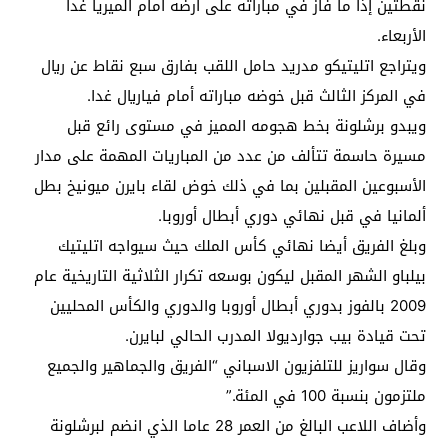
نقطتين إذا ما فاز في مباراته على أرضه أمام الميريا غدا
الأربعاء.
ويتراجع اتليتيكو مدريد حامل اللقب بفارق سبع نقاط عن ريال
في المركز الثالث قبل خوضه مباراته أمام فياريال غدا.
ويبدو برشلونة بخط هجومه المميز في مستوى رائع قبل
مسيرة حاسمة تتألف من عدد من المباريات المهمة على مدار
الأسبوعين المقبلين بما في ذلك خوض لقاء بايرن ميونيخ بطل
ألمانيا في قبل نهائي دوري أبطال أوروبا.
وبلغ الفريق أيضا نهائي كأس الملك حيث سيواجه اتليتيك
بيلباو الشهر المقبل ليكون بوسعه تكرار الثلاثية التاريخية عام
2009 بالفوز بدوري أبطال أوروبا والدوري والكأس المحليين
تحت قيادة بيب جوارديولا المدرب الحالي لبايرن.
وقال سواريز للتلفزيون الاسباني “الفريق والجماهير والجميع
ملتزمون بنسبة 100 في المئة.”
وأضاف اللاعب البالغ من العمر 28 عاما الذي انضم لبرشلونة