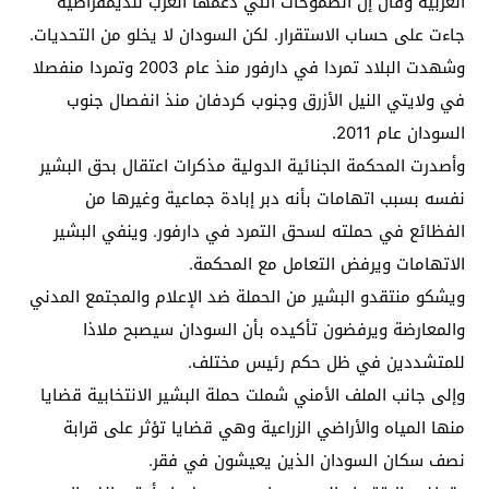
العربية وقال إن الطموحات التي دعمها الغرب للديمقراطية
جاءت على حساب الاستقرار. لكن السودان لا يخلو من التحديات.
وشهدت البلاد تمردا في دارفور منذ عام 2003 وتمردا منفصلا
في ولايتي النيل الأزرق وجنوب كردفان منذ انفصال جنوب
السودان عام 2011.
وأصدرت المحكمة الجنائية الدولية مذكرات اعتقال بحق البشير
نفسه بسبب اتهامات بأنه دبر إبادة جماعية وغيرها من
الفظائع في حملته لسحق التمرد في دارفور. وينفي البشير
الاتهامات ويرفض التعامل مع المحكمة.
ويشكو منتقدو البشير من الحملة ضد الإعلام والمجتمع المدني
والمعارضة ويرفضون تأكيده بأن السودان سيصبح ملاذا
للمتشددين في ظل حكم رئيس مختلف.
وإلى جانب الملف الأمني شملت حملة البشير الانتخابية قضايا
منها المياه والأراضي الزراعية وهي قضايا تؤثر على قرابة
نصف سكان السودان الذين يعيشون في فقر.