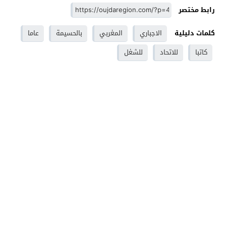
رابط مختصر
كلمات دليلية
الاجباري
المغربي
بالحسيمة
عاما
كاتبا
للاتحاد
للشغل
وجدة - Oujdaregion موقع اخباري - Oujda
© 2026 جميع
الحقوق محفوظة.