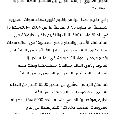
للمجال الغابوي، وإرساء التوازن بين استغلال النظم الغابوية
ومؤهلاتها.
وفي تقييم لهذا البرنامج باقليم تاوريرت،فقد سجلت المديرية
الاقليمية ما يقارب 3196 مخالفة ما بين 2004-2014،منها 16
في المائة منها تتعلق البناء والتخييم داخل الغابة،33 في
المائة لقلع الأشجار والقطع وصنع الفحم،و15 في المائة سجلت
فيما يتعلق بالتعشيب والحرث داخل الغابة،و7 في المائة لمن
يقطع ويحمل المواد الثانوية،و4 في المائة للحرائق
الغابوية،و5في المائة مخالفات مختلفة،كما وصلت نسبة
المخالفات الناتجة عن القنص عير القانوني 3 في المائة.
كما مكن البرنامج العشري من تشجير 9500 هكتار من الغطاء
الغابوي الجديد،وتخليف 2800 هكتار من الغابات
الطبيعية،وتحسين المراعي على مسلحة 5000 هكتار،وصيانة
المغروسات القديمة ب12300 هكتار،فضلا عن إنتاج