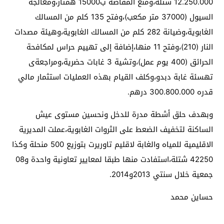
12.250.000 شتلة،ومنع المقاصة ب15000 همتار،ومعالجة
السيول (37000 متر مكعب)،وفتح 135 كلم من المسالك
الغابوية،وضيانة 282 كلم من المسالك الغابوية،وهيئة مصدات
النار (210)،وفتح 11 منها،إضافة إلى تهييم حراس لمكافحة
الحرائق (400 يوم عمل)،وتشية 3 غابات حضرية،ومراجعةى
تهسئة غابة دبدو،وكلف القيام بهذه العمليات استثمار مالي
قدره 300.800.000 درهم.
وبهدف حلق أشطة مدرة للدخل ونحسين مستوى عيش
الساكنة لتخفيف الضعط على الثروات الغابوية،عملت المديرية
الاقليمية للمياه والغابة لاقليم تاوريرت بتوزيع 500 منحلة وكذا
42250 شتلة،استفادت منها طبقا لمعايير تعاونية واحدة و08
جمعية خلال سنتي 2013و2014.
حساين محمد