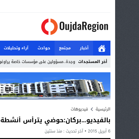
أخبار
مجتمع
حوادث
آراء وتحليلات
أخر المستجدات
وجدة..مسؤولين على مؤسسات خاصة يراوغو
Stop
Previous
Next
الرئيسية
فيديوهات
بالفيديو…بركان:حوضي يترأس أنشطة اجتماع
6 أبريل 2015
آخر تحديث :
منذ سنتين