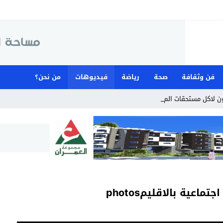
فن وثقافة
صحة
رياضة
فيديوهات
من نحن؟
ن لاكل مستحقات المستخد_
ية بالاقليمphotos