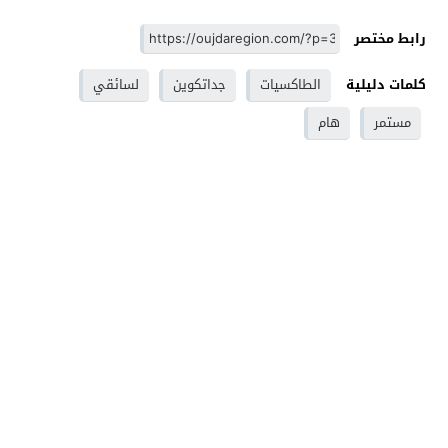
رابط مختصر
كلمات دليلية
الطاكسيات
جداتكوين
لسائقي
مستمر
هام
وجدة - Oujdaregion موقع اخباري - Oujda
© 2026 جميع
الحقوق محفوظة.