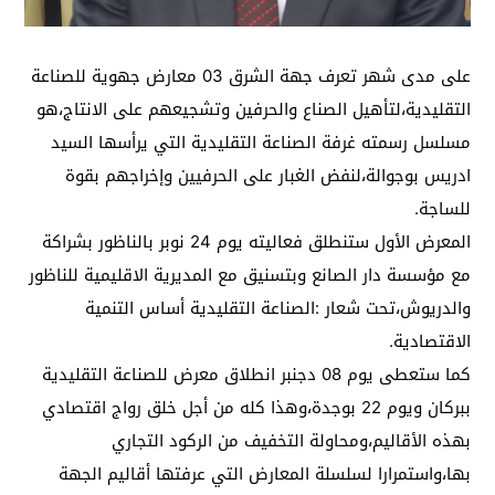
على مدى شهر تعرف جهة الشرق 03 معارض جهوية للصناعة
التقليدية،لتأهيل الصناع والحرفين وتشجيعهم على الانتاج،هو
مسلسل رسمته غرفة الصناعة التقليدية التي يرأسها السيد
ادريس بوجوالة،لنفض الغبار على الحرفيين وإخراجهم بقوة
للساجة.
المعرض الأول ستنطلق فعاليته يوم 24 نوبر بالناظور بشراكة
مع مؤسسة دار الصانع وبتسنيق مع المديرية الاقليمية للناظور
والدريوش،تحت شعار :الصناعة التقليدية أساس التنمية
الاقتصادية.
كما ستعطى يوم 08 دجنبر انطلاق معرض للصناعة التقليدية
ببركان ويوم 22 بوجدة،وهذا كله من أجل خلق رواج اقتصادي
بهذه الأقاليم،ومحاولة التخفيف من الركود التجاري
بها،واستمرارا لسلسلة المعارض التي عرفتها أقاليم الجهة