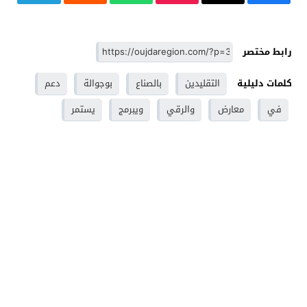
رابط مختصر
كلمات دليلية
التقليدين
بالصناع
بوجوالة
دعم
في
معارض
والرقي
ويبرمج
يستمر
وجدة - Oujdaregion موقع اخباري - Oujda
© 2026 جميع