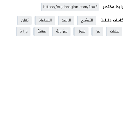
رابط مختصر
كلمات دليلية
الترشيح
الرميد
المحاماة
تعلن
طلبات
عن
قبول
لمزاولة
مهنة
وزارة
وجدة - Oujdaregion موقع اخباري - Oujda
© 2026 جميع
الحقوق محفوظة.