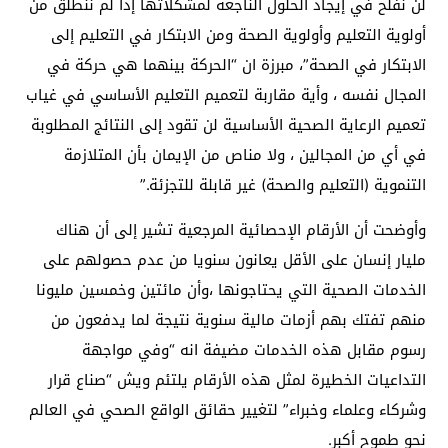
لن نفلح في إيجاد الحلول الناجعة لمشكلاتها إذا لم ننطلق من
أولوية التعليم وأولوية الصحة ومن الابتكار في التعليم إلى
الابتكار في الصحة”، مبرزة ان “الحركة بينهما هي حركة في
المجال نفسه ، وأية مقاربة لتعميم التعليم الأساسي في غياب
تعميم الرعاية الصحية الأساسية لن تقود إلى النتائج المطلوبة
في أي من المجالين ، ولا مناص من الإيمان بأن المتلازمة
التنموية (التعليم والصحة) غير قابلة للتجزئة.”
وأوضحت أن الأرقام الإحصائية المرجعية تشير إلى أن هناك
مليار إنسان على الأقل يعانون سنويا من عدم حصولهم على
الخدمات الصحية التي يحتاجونها ،وأن مائتين وخمسين مليونا
منهم تفتك بهم أزمات مالية سنوية نتيجة لما يدفعون من
رسوم مقابل هذه الخدمات مضيفة انه “وفي مواجهة
التداعيات الخطيرة لمثل هذه الأرقام يلتئم ويش “صناع قرار
وشركاء وعلماء وخبراء” لتغيير حقائق الواقع الصحي في العالم
نحو طموح أكبر.