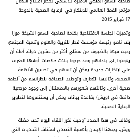
صاحبة السمو الملكي الأميرة للاسلمى تحضر افتتاح أشغال
مؤتمر القمة العالمي للابتكار في الرعاية الصحية بالدوحة
17 فبراير 2015
وتميزت الجلسة الافتتاحية بكلمة لصاحبة السمو الشيخة موزا
بنت ناصر، رئيسة مؤسسة قطر للتربية والعلوم وتنمية المجتمع،
رحبت فيها بالضيوف من ممثلي أكثر من عشرين دولة، آملة أن
يعودوا إلى بلدانهم وقد خرجوا بثلاث خلاصات، أولاها التعرف
على ابتكارات جديدة يمكن أن تسهم في تحسين الأنظمة
الصحية، وثانيها التعارف وتوطيد الصداقة بنظرائهم من أنظمة
صحية أخرى، وثالثهم شعورهم بالاطمئنان إلى وجود مرجعية
دائمة في (ويش) بقاعدة بيانات يمكن أن يستثمروها لتطوير
الرعاية الصحية.
وقالت في هذا الصدد “وحيث نكرر اللقاء اليوم تحت مظلة
ويش، يجمعنا الإيمان بأهمية التصدي لمختلف التحديات التي