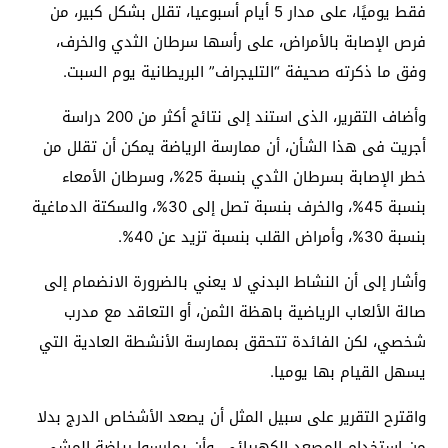
فقط يوميًا، على مدار 5 أيام أسبوعيا، تقلل بشكل كبير، من
فرص الإصابة بالأمراض، على رأسها سرطان الثدي والخرف،
وفق ما ذكرته صحيفة “التليجراف” البريطانية يوم السبت.
وأضاف التقرير، الذى استند إلى نتائج أكثر من 200 دراسة
أجريت فى هذا الشأن، أن ممارسة الرياضة يمكن أن تقلل من
خطر الإصابة بسرطان الثدي بنسبة 25%، وسرطان الأمعاء
بنسبة 45%، والخرف بنسبة تصل إلى 30%، والسكتة الدماغية
بنسبة 30%، وأمراض القلب بنسبة تزيد عن 40%.
وأشار إلى أن النشاط البدني لا يعني بالضرورة الانضمام إلى
صالة الألعاب الرياضية باهظة الثمن، أو التعاقد مع مدرب
شخصي، لكن الفائدة تتحقق بممارسة الأنشطة العادية التي
يسهل القيام بها يوميا.
واقترح التقرير على سبيل المثل أن يصعد الأشخاص الدرج بدلا
من استخدام المصعد الكهربائي، وأن يمارسوا رياضة المشي