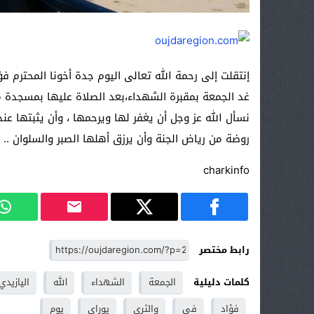
إنتقلت إلى رحمة الله تعالى اليوم جدة أخونا المحترم ف
غد الجمعة بمقبرة الشهداء،بعد الصلاة عليها بمسجدة
نسأل الله عز وجل أن يغفر لها ويرحمها ، وأن يثبتها ع
روضة من رياض الجنة وأن يرزق أهلها الصبر والسلوان ..
charkinfo
رابط مختصر
كلمات دليلية
الجمعة
الشهداء
الله
اليازيدي
فؤاد
في
والثرى
يوراى
يوم