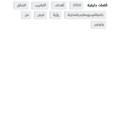
كلمات دليلية
2020
أهداف
التهريب
الشغل
خاصبالفيديومهيديةمحاربة
رؤية
فرص
من
وتوفير
وجدة - Oujdaregion موقع اخباري - Oujda
© 2026 جميع
الحقوق محفوظة.
تصميم
مجلة الووردبريس