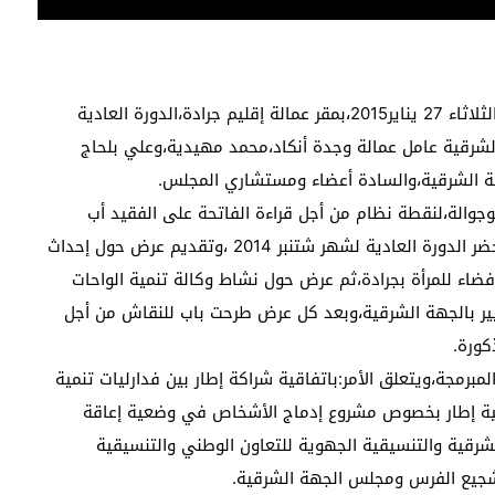
في جو تعمه روح المسؤولية والحوار البناء،انعقدت يوم الثلاثاء 27 يناير2015،بمقر عمالة إقليم جرادة،الدورة العادية
لشرقية عامل عمالة وجدة أنكاد،محمد مهيدية،وعلي بلحاج
ة الشرقية،والسادة أعضاء ومستشاري المجلس.
جوالة،لنقطة نظام من أجل قراءة الفاتحة على الفقيد أب
المستشارة جبنة قيسي،انطلقت أشغال الدورة،بعرض محضر الدورة العادية لشهر شتنبر 2014 ،وتقديم عرض حول إحداث
ضاء للمرأة بجرادة،ثم عرض حول نشاط وكالة تنمية الواحات
ير بالجهة الشرقية،وبعد كل عرض طرحت باب للنقاش من أجل
كورة.
برمجة،ويتعلق الأمر:باتفاقية شراكة إطار بين فدارليات تنمية
قية إطار بخصوص مشروع إدماج الأشخاص في وضعية إعاقة
لشرقية والتنسيقية الجهوية للتعاون الوطني والتنسيقية
لتشجيع الفرس ومجلس الجهة الشرقية.