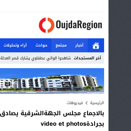
أخبار
مجتمع
حوادث
آراء وتحليلات
أخر المستجدات
_
Stop
Previous
Next
الرئيسية
فيديوهات
بالاجماع مجلس الجهةالشرقية يصادق 
بجرادةvideo et photos