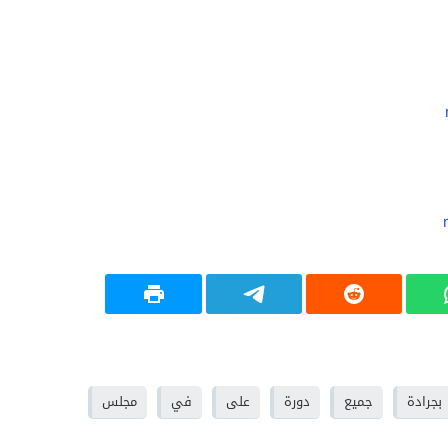
بجرادة
جميع
دورة
على
في
مجلس