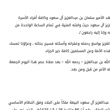
 الأمير سلمان بن عبدالعزيز آل سعود وكافة أفراد الأسرة
لعزيز آل سعود حيث وافته المنية في تمام الساعة الواحدة من
العزيز بواسع رحمته وغفرانه وأسكنه فسيح جناته ، وعزاؤنا تمسك
ذه الأمة وعن المسلمين كافة خير الجزاء.
لله بن عبدالعزيز – رحمه الله – بعد صلاة عصر هذا اليوم الجمعة
ه الأمر من قبل ومن بعد.
دالعزيز آل سعود البيعة ملكاً على البلاد وفق النظام الأساسي
للحكم. وبعد إتمام البيعة ، وبناءً على البند ( ثانياً ) من الأمر الملكي رقم أ / 86 وتاريخ 26 / 5 / 1435هـ ، الذي نص على