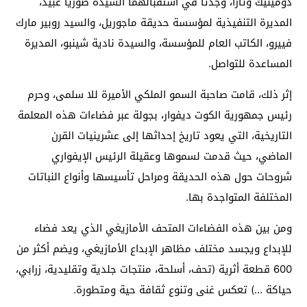
دومينيك وتارا، وجدتا في استقبالهما السيدة صوريا عبيد،
المديرة التنفيذية لمؤسسة حديقة ماجوريل، والسيد روبير مارك
فييرو، الكاتب العام للمؤسسة، والسيدة نادية شينبو، المديرة
المساعدة للتواصل.
إثر ذلك، قامت صاحبة السمو الملكي الأميرة للا سلمى، وحرم
رئيس جمهورية الكوت ديفوار، بجولة عبر فضاءات هذه المعلمة
التاريخية، التي يعود تاريخ إحداثها إلى عشرينيات القرن
الماضي، حيث قدمت لسموها وعقيلة الرئيس الإيفواري
شروحات حول هذه الحديقة ومراحل تأسيسها وأنواع النباتات
المختلفة المتواجدة بها.
ومن بين هذه الفضاءات المتحف الأمازيغي الذي يعد فضاء
للإبداع ويجسد مختلف مظاهر الإبداع الأمازيغي، ويضم أكثر من
600 قطعة أثرية (تحف، أسلحة، منتجات جلدية وتقليدية، زرابي،
حياكة …) تعكس غنى وتنوع ثقافة حية ومتطورة.