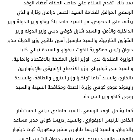
بعد ذلك، تقدم للسلام على صاحب الجلالة أعضاء الوفد
الرسمي المرافق لفخامة السيد الحسن درامان وتارا، والذي
يتألف على الخصوص، من السيد حامد باكايوكو وزير الدولة وزير
الداخلية والأمن، والسيد شارل كوفي ديبي وزير الدولة وزير
الشؤون الخارجية، والسيد مارسيل آمون طانوح وزير الدولة مدير
ديوان رئيس جمهورية الكوت ديفوار، والسيدة نيالي كابا
الوزيرة المنتدبة لدى الوزير الأول المكلفة بالاقتصاد والمالية،
والسيد علي كوليبالي وزير الاندماج الإفريقي والإيفواريين
بالخارج، والسيد أداما تونكارا وزير البترول والطاقة، والسيدة
رايموند غودو كوفي وزيرة الصحة ومكافحة السيدا، والسيد
روجي كاكو وزير السياحة.
كما يشمل الوفد الرسمي، السيد مامادي دياني المستشار
الخاص للرئيس الإيفواري، والسيد إدريسا كوني مدير مساعد
بالديوان، والسيد إدريسا طراوري سفير جمهورية كوت ديفوار
بالمغرب، والسيد سيدي توري رئيس ديوان الرئيس الحسن