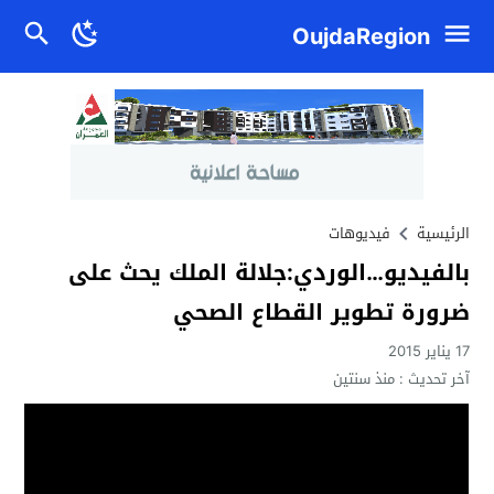
OujdaRegion
الرئيسية
فيديوهات
بالفيديو…الوردي:جلالة الملك يحث على
ضرورة تطوير القطاع الصحي
17 يناير 2015
آخر تحديث :
منذ سنتين