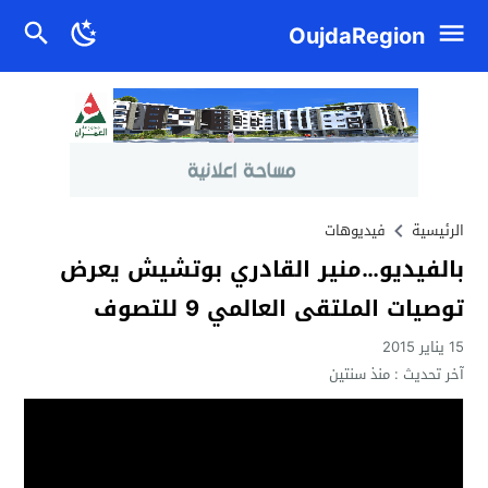
OujdaRegion
الرئيسية
فيديوهات
بالفيديو…منير القادري بوتشيش يعرض
توصيات الملتقى العالمي 9 للتصوف
15 يناير 2015
آخر تحديث :
منذ سنتين