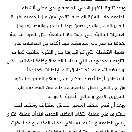
وبعد تلاوة التقرير الأدبي للجامعة والذي غطى أنشطة
الجامعة خلال الفترة الماضية، تقدم أمين مال الجمعية بقراءة
التقرير المالي والذي تضمن جردا للمداخيل والمصاريف وكل
العمليات المالية التي قامت بها الجامعة خلال الفترة السابقة.
بعدها تم فتح باب المناقشة، حيث أكدت جل المداخلات على
أهمية الأنشطة التي تم انجازها خلال الفترة الماضية كما تم
التنويه بالمجهودات التي تبذلها الجامعة وكافة أعضائها الذين
لولا تضحياتهم لما تم تحقيق تلك الإنجازات. كما هنأ
المتدخلون أيضا أعضاء المكتب على عملهم المتميز و الدؤوب
من أجل الرقي بعمل الجامعة.بعد ذلك تمت المصادقة على
التقريرين الأدبي والمالي بأغلبية الأصوات.
وبعد أن قدم المكتب المسير السابق استقالته وشكلت لجنة
للإشراف على عملية انتخاب المكتب الجديد، ابتدأت عملية اقتراع
رئيس الجامعة و نائبيه، ثم باقي أعضاء المكتب. و قد أسفرت
عملية الاقتراع على اختيار لحسن زلماط رئيسا،ويوسف الزاكي